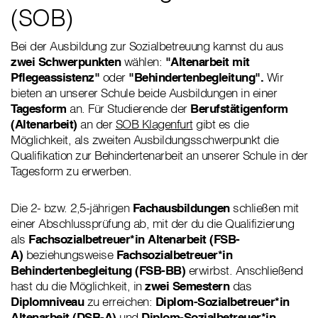
(SOB)
Bei der Ausbildung zur Sozialbetreuung kannst du aus
zwei Schwerpunkten
wählen:
"Altenarbeit mit
Pflegeassistenz"
oder
"Behindertenbegleitung".
Wir
bieten an unserer Schule beide Ausbildungen in einer
Tagesform
an. Für Studierende der
Berufstätigenform
(Altenarbeit)
an der
SOB Klagenfurt
gibt es die
Möglichkeit, als zweiten Ausbildungsschwerpunkt die
Qualifikation zur Behindertenarbeit an unserer Schule in der
Tagesform zu erwerben.
Die 2- bzw. 2,5-jährigen
Fachausbildungen
schließen mit
einer Abschlussprüfung ab, mit der du die Qualifizierung
als
Fachsozialbetreuer*in Altenarbeit (FSB-
A)
beziehungsweise
Fachsozialbetreuer*in
Behindertenbegleitung (FSB-BB)
erwirbst. Anschließend
hast du die Möglichkeit, in
zwei Semestern
das
Diplomniveau
zu erreichen:
Diplom-Sozialbetreuer*in
Altenarbeit (DSB-A)
und
Diplom-Sozialbetreuer*in